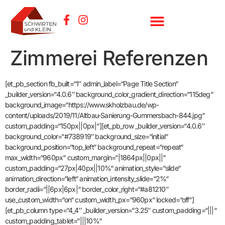
Zimmerei Referenzen
[et_pb_section fb_built=“1″ admin_label=“Page Title Section“
_builder_version=“4.0.6″ background_color_gradient_direction=“115deg“
background_image=“https://www.skholzbau.de/wp-
content/uploads/2019/11/Altbau-Sanierung-Gummersbach-844.jpg“
custom_padding=“150px||0px|“][et_pb_row _builder_version=“4.0.6″
background_color=“#738919″ background_size=“initial“
background_position=“top_left“ background_repeat=“repeat“
max_width=“960px“ custom_margin=“|1864px||0px||“
custom_padding=“27px|40px||10%“ animation_style=“slide“
animation_direction=“left“ animation_intensity_slide=“2%“
border_radii=“||6px|6px|“ border_color_right=“#a81210″
use_custom_width=“on“ custom_width_px=“960px“ locked=“off“]
[et_pb_column type=“4_4″ _builder_version=“3.25″ custom_padding=“|||“
custom_padding_tablet=“|||10%“