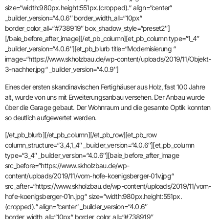
size=“width:980px.height:551px.(cropped).“ align=“center“
_builder_version=“4.0.6″ border_width_all=“10px“
border_color_all=“#738919″ box_shadow_style=“preset2″]
[/baie_before_after_image][/et_pb_column][et_pb_column type=“1_4″
_builder_version=“4.0.6″][et_pb_blurb title=“Modernisierung “
image=“https://www.skholzbau.de/wp-content/uploads/2019/11/Objekt-
3-nachher.jpg“ _builder_version=“4.0.9″]
Eines der ersten skandinavischen Fertighäuser aus Holz, fast 100 Jahre
alt, wurde von uns mit Erweiterungsanbau versehen. Der Anbau wurde
über die Garage gebaut. Der Wohnraum und die gesamte Optik konnten
so deutlich aufgewertet werden.
[/et_pb_blurb][/et_pb_column][/et_pb_row][et_pb_row
column_structure=“3_4,1_4″ _builder_version=“4.0.6″][et_pb_column
type=“3_4″ _builder_version=“4.0.6″][baie_before_after_image
src_before=“https://www.skholzbau.de/wp-
content/uploads/2019/11/vom-hofe-koenigsberger-01v.jpg“
src_after=“https://www.skholzbau.de/wp-content/uploads/2019/11/vom-
hofe-koenigsberger-01n.jpg“ size=“width:980px.height:551px.
(cropped).“ align=“center“ _builder_version=“4.0.6″
border_width_all=“10px“ border_color_all=“#738919″