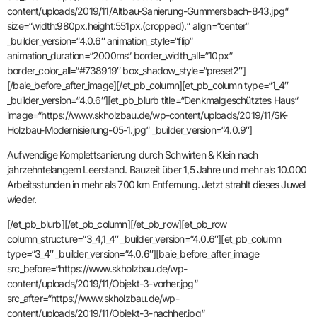
content/uploads/2019/11/Altbau-Sanierung-Gummersbach-843.jpg“
size=“width:980px.height:551px.(cropped).“ align=“center“
_builder_version=“4.0.6″ animation_style=“flip“
animation_duration=“2000ms“ border_width_all=“10px“
border_color_all=“#738919″ box_shadow_style=“preset2″]
[/baie_before_after_image][/et_pb_column][et_pb_column type=“1_4″
_builder_version=“4.0.6″][et_pb_blurb title=“Denkmalgeschütztes Haus“
image=“https://www.skholzbau.de/wp-content/uploads/2019/11/SK-
Holzbau-Modernisierung-05-1.jpg“ _builder_version=“4.0.9″]
Aufwendige Komplettsanierung durch Schwirten & Klein nach
jahrzehntelangem Leerstand. Bauzeit über 1,5 Jahre und mehr als 10.000
Arbeitsstunden in mehr als 700 km Entfernung. Jetzt strahlt dieses Juwel
wieder.
[/et_pb_blurb][/et_pb_column][/et_pb_row][et_pb_row
column_structure=“3_4,1_4″ _builder_version=“4.0.6″][et_pb_column
type=“3_4″ _builder_version=“4.0.6″][baie_before_after_image
src_before=“https://www.skholzbau.de/wp-
content/uploads/2019/11/Objekt-3-vorher.jpg“
src_after=“https://www.skholzbau.de/wp-
content/uploads/2019/11/Objekt-3-nachher.jpg“