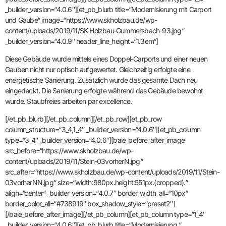
_builder_version=“4.0.6″][et_pb_blurb title=“Modernisierung mit Carport
und Gaube“ image=“https://www.skholzbau.de/wp-
content/uploads/2019/11/SK-Holzbau-Gummersbach-93.jpg“
_builder_version=“4.0.9″ header_line_height=“1.3em“]
Diese Gebäude wurde mittels eines Doppel-Carports und einer neuen
Gauben nicht nur optisch aufgewertet. Gleichzeitig erfolgte eine
energetische Sanierung. Zusätzlich wurde das gesamte Dach neu
eingedeckt. Die Sanierung erfolgte während das Gebäude bewohnt
wurde. Staubfreies arbeiten par excellence.
[/et_pb_blurb][/et_pb_column][/et_pb_row][et_pb_row
column_structure=“3_4,1_4″ _builder_version=“4.0.6″][et_pb_column
type=“3_4″ _builder_version=“4.0.6″][baie_before_after_image
src_before=“https://www.skholzbau.de/wp-
content/uploads/2019/11/Stein-03vorherN.jpg“
src_after=“https://www.skholzbau.de/wp-content/uploads/2019/11/Stein-
03vorherNN.jpg“ size=“width:980px.height:551px.(cropped).“
align=“center“ _builder_version=“4.0.7″ border_width_all=“10px“
border_color_all=“#738919″ box_shadow_style=“preset2″]
[/baie_before_after_image][/et_pb_column][et_pb_column type=“1_4″
_builder_version=“4.0.6″][et_pb_blurb title=“Modernisierung “