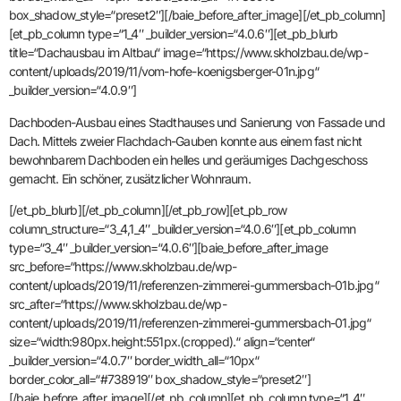
box_shadow_style=“preset2″][/baie_before_after_image][/et_pb_column]
[et_pb_column type=“1_4″ _builder_version=“4.0.6″][et_pb_blurb
title=“Dachausbau im Altbau“ image=“https://www.skholzbau.de/wp-
content/uploads/2019/11/vom-hofe-koenigsberger-01n.jpg“
_builder_version=“4.0.9″]
Dachboden-Ausbau eines Stadthauses und Sanierung von Fassade und
Dach. Mittels zweier Flachdach-Gauben konnte aus einem fast nicht
bewohnbarem Dachboden ein helles und geräumiges Dachgeschoss
gemacht. Ein schöner, zusätzlicher Wohnraum.
[/et_pb_blurb][/et_pb_column][/et_pb_row][et_pb_row
column_structure=“3_4,1_4″ _builder_version=“4.0.6″][et_pb_column
type=“3_4″ _builder_version=“4.0.6″][baie_before_after_image
src_before=“https://www.skholzbau.de/wp-
content/uploads/2019/11/referenzen-zimmerei-gummersbach-01b.jpg“
src_after=“https://www.skholzbau.de/wp-
content/uploads/2019/11/referenzen-zimmerei-gummersbach-01.jpg“
size=“width:980px.height:551px.(cropped).“ align=“center“
_builder_version=“4.0.7″ border_width_all=“10px“
border_color_all=“#738919″ box_shadow_style=“preset2″]
[/baie_before_after_image][/et_pb_column][et_pb_column type=“1_4″