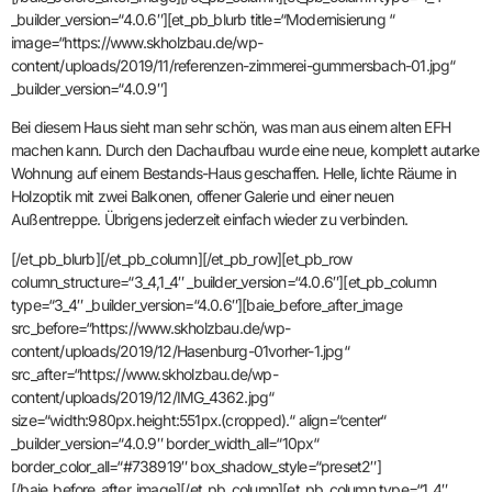
_builder_version=“4.0.6″][et_pb_blurb title=“Modernisierung “
image=“https://www.skholzbau.de/wp-
content/uploads/2019/11/referenzen-zimmerei-gummersbach-01.jpg“
_builder_version=“4.0.9″]
Bei diesem Haus sieht man sehr schön, was man aus einem alten EFH
machen kann. Durch den Dachaufbau wurde eine neue, komplett autarke
Wohnung auf einem Bestands-Haus geschaffen. Helle, lichte Räume in
Holzoptik mit zwei Balkonen, offener Galerie und einer neuen
Außentreppe. Übrigens jederzeit einfach wieder zu verbinden.
[/et_pb_blurb][/et_pb_column][/et_pb_row][et_pb_row
column_structure=“3_4,1_4″ _builder_version=“4.0.6″][et_pb_column
type=“3_4″ _builder_version=“4.0.6″][baie_before_after_image
src_before=“https://www.skholzbau.de/wp-
content/uploads/2019/12/Hasenburg-01vorher-1.jpg“
src_after=“https://www.skholzbau.de/wp-
content/uploads/2019/12/IMG_4362.jpg“
size=“width:980px.height:551px.(cropped).“ align=“center“
_builder_version=“4.0.9″ border_width_all=“10px“
border_color_all=“#738919″ box_shadow_style=“preset2″]
[/baie_before_after_image][/et_pb_column][et_pb_column type=“1_4″