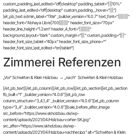
custom_padding_last_edited=“off|desktop“ padding_tablet=“|||10%“
padding_last_edited=“off|desktop“ custom_padding__hover=“|||“]
[et_pb_text admin_label=“Title“ _builder_version=“4.0.7″ text_font=“||||||||“
header_font=“Abhaya Libre|700|||||||“ header_font_size=“70px“
header_line_height=“1.2em“ header_4_font=“||||||||“
background_layout=“dark“ custom_margin=“|||“ custom_padding=“|||“
header_font_size_tablet=“40px“ header_font_size_phone=““
header_font_size_last_edited=“on|tablet“]
Zimmerei Referenzen
„Vor“ Schwirten & Klein Holzbau ↔ „nach“ Schwirten & Klein Holzbau
[/et_pb_text][/et_pb_column][/et_pb_row][/et_pb_section][et_pb_section
fb_built=“1″ _builder_version=“4.0.6″][et_pb_row
column_structure=“3_4,1_4″ _builder_version=“4.0.6″][et_pb_column
type=“3_4″ _builder_version=“4.0.6″][baie_before_after_image
src_before=“https://www.skholzbau.de/wp-
content/uploads/2021/04/Holzbau-vorher-SK.jpg“
src_after=“https://www.skholzbau.de/wp-
content/uploads/2021/04/Holzbau-nachher.jpg“ alt=“Schwirten & Klein: