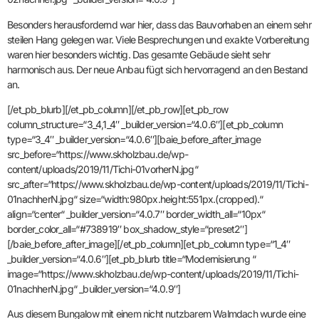
Besonders herausfordernd war hier, dass das Bauvorhaben an einem sehr
steilen Hang gelegen war. Viele Besprechungen und exakte Vorbereitung
waren hier besonders wichtig. Das gesamte Gebäude sieht sehr
harmonisch aus. Der neue Anbau fügt sich hervorragend an den Bestand
an.
[/et_pb_blurb][/et_pb_column][/et_pb_row][et_pb_row
column_structure=“3_4,1_4″ _builder_version=“4.0.6″][et_pb_column
type=“3_4″ _builder_version=“4.0.6″][baie_before_after_image
src_before=“https://www.skholzbau.de/wp-
content/uploads/2019/11/Tichi-01vorherN.jpg“
src_after=“https://www.skholzbau.de/wp-content/uploads/2019/11/Tichi-
01nachherN.jpg“ size=“width:980px.height:551px.(cropped).“
align=“center“ _builder_version=“4.0.7″ border_width_all=“10px“
border_color_all=“#738919″ box_shadow_style=“preset2″]
[/baie_before_after_image][/et_pb_column][et_pb_column type=“1_4″
_builder_version=“4.0.6″][et_pb_blurb title=“Modernisierung “
image=“https://www.skholzbau.de/wp-content/uploads/2019/11/Tichi-
01nachherN.jpg“ _builder_version=“4.0.9″]
Aus diesem Bungalow mit einem nicht nutzbarem Walmdach wurde eine