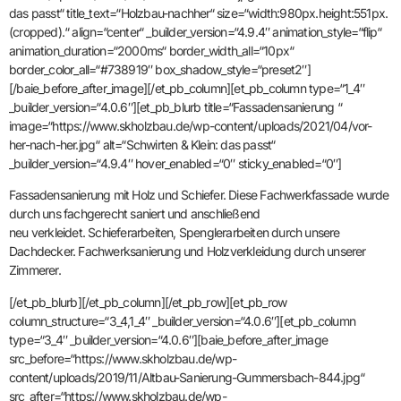
das passt“ title_text=“Holzbau-nachher“ size=“width:980px.height:551px.
(cropped).“ align=“center“ _builder_version=“4.9.4″ animation_style=“flip“
animation_duration=“2000ms“ border_width_all=“10px“
border_color_all=“#738919″ box_shadow_style=“preset2″]
[/baie_before_after_image][/et_pb_column][et_pb_column type=“1_4″
_builder_version=“4.0.6″][et_pb_blurb title=“Fassadensanierung “
image=“https://www.skholzbau.de/wp-content/uploads/2021/04/vor-
her-nach-her.jpg“ alt=“Schwirten & Klein: das passt“
_builder_version=“4.9.4″ hover_enabled=“0″ sticky_enabled=“0″]
Fassadensanierung mit Holz und Schiefer. Diese Fachwerkfassade wurde
durch uns fachgerecht saniert und anschließend
neu verkleidet. Schieferarbeiten, Spenglerarbeiten durch unsere
Dachdecker. Fachwerksanierung und Holzverkleidung durch unserer
Zimmerer.
[/et_pb_blurb][/et_pb_column][/et_pb_row][et_pb_row
column_structure=“3_4,1_4″ _builder_version=“4.0.6″][et_pb_column
type=“3_4″ _builder_version=“4.0.6″][baie_before_after_image
src_before=“https://www.skholzbau.de/wp-
content/uploads/2019/11/Altbau-Sanierung-Gummersbach-844.jpg“
src_after=“https://www.skholzbau.de/wp-