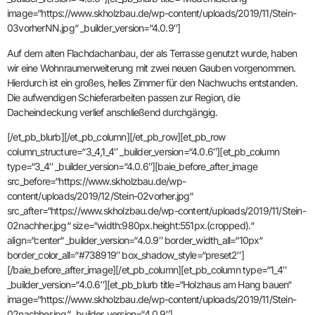
image=“https://www.skholzbau.de/wp-content/uploads/2019/11/Stein-
03vorherNN.jpg“ _builder_version=“4.0.9″]
Auf dem alten Flachdachanbau, der als Terrasse genutzt wurde, haben
wir eine Wohnraumerweiterung mit zwei neuen Gauben vorgenommen.
Hierdurch ist ein großes, helles Zimmer für den Nachwuchs entstanden.
Die aufwendigen Schieferarbeiten passen zur Region, die
Dacheindeckung verlief anschließend durchgängig.
[/et_pb_blurb][/et_pb_column][/et_pb_row][et_pb_row
column_structure=“3_4,1_4″ _builder_version=“4.0.6″][et_pb_column
type=“3_4″ _builder_version=“4.0.6″][baie_before_after_image
src_before=“https://www.skholzbau.de/wp-
content/uploads/2019/12/Stein-02vorher.jpg“
src_after=“https://www.skholzbau.de/wp-content/uploads/2019/11/Stein-
02nachher.jpg“ size=“width:980px.height:551px.(cropped).“
align=“center“ _builder_version=“4.0.9″ border_width_all=“10px“
border_color_all=“#738919″ box_shadow_style=“preset2″]
[/baie_before_after_image][/et_pb_column][et_pb_column type=“1_4″
_builder_version=“4.0.6″][et_pb_blurb title=“Holzhaus am Hang bauen“
image=“https://www.skholzbau.de/wp-content/uploads/2019/11/Stein-
02nachher.jpg“ _builder_version=“4.0.9″]