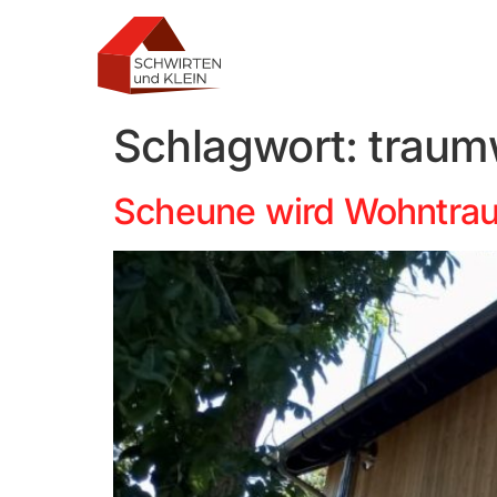
Schlagwort:
trau
Scheune wird Wohntra