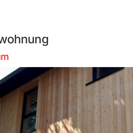
mwohnung
um