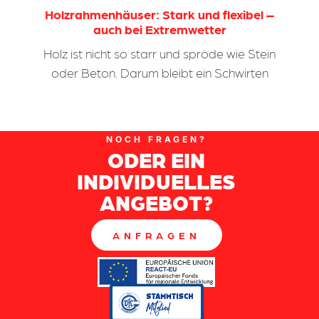
Holzrahmenhäuser: Stark und flexibel –
auch bei Extremwetter
Holz ist nicht so starr und spröde wie Stein
oder Beton. Darum bleibt ein Schwirten
NOCH FRAGEN?
ODER EIN
INDIVIDUELLES
ANGEBOT?
ANFRAGEN