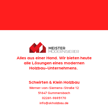
Alles aus einer Hand. Wir bieten heute
alle Lösungen eines modernen
Holzbau-Unternehmens.
Schwirten & Klein Holzbau
Werner-von-Siemens-Straße 12
51647 Gummersbach
02261-9693170
info@skholzbau.de