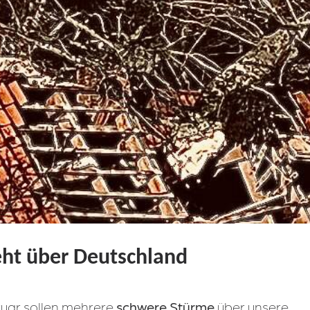
eht über Deutschland
bruar sollen mehrere
schwere Stürme
über unsere